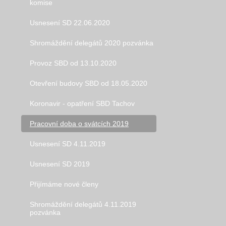
komise
Usnesení SD 22.06.2020
Shromáždění delegátů 2020 pozvánka
Provoz SBD od 13.10.2020
Otevření budovy SBD od 18.05.2020
Koronavir - opatření SBD Tachov
Pracovní doba o svátcích 2019
Usnesení SD 4.11.2019
Usnesení SD 2019
Přijímáme nové členy
Shromáždění delegátů 4.11.2019
pozvánka