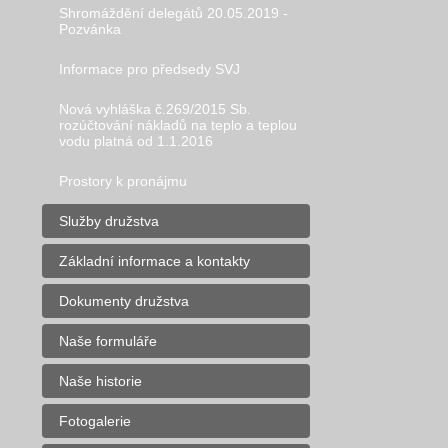
Shromáždění delegátů 20.05.2019 -
Pozvánka
Informace pro předsedy SVJ
Nová vyhláška č.269/2015 Sb.
rozúčtování nákladů na teplo a teplou
vodu platná od 1.1.2016
Prostory k pronájmu
Služby družstva
Základní informace a kontakty
Dokumenty družstva
Naše formuláře
Naše historie
Fotogalerie