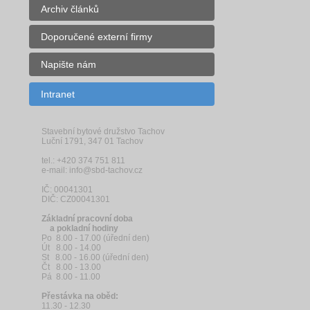
Archiv článků
Doporučené externí firmy
Napište nám
Intranet
Stavební bytové družstvo Tachov
Luční 1791, 347 01 Tachov
tel.: +420 374 751 811
e-mail: info@sbd-tachov.cz
IČ: 00041301
DIČ: CZ00041301
Základní pracovní doba
a pokladní hodiny
Po 8.00 - 17.00 (úřední den)
Út 8.00 - 14.00
St 8.00 - 16.00 (úřední den)
Čt 8.00 - 13.00
Pá 8.00 - 11.00
Přestávka na oběd:
11.30 - 12.30