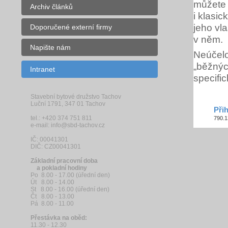
můžete 
Archiv článků
i klasi
jeho vla
Doporučené externí firmy
v něm.
Napište nám
Neúčelo
„běžnýc
Intranet
specifi
Stavební bytové družstvo Tachov
Luční 1791, 347 01 Tachov
Při
tel.: +420 374 751 811
790.1
e-mail: info@sbd-tachov.cz
IČ: 00041301
DIČ: CZ00041301
Základní pracovní doba
a pokladní hodiny
Po 8.00 - 17.00 (úřední den)
Út 8.00 - 14.00
St 8.00 - 16.00 (úřední den)
Čt 8.00 - 13.00
Pá 8.00 - 11.00
Přestávka na oběd:
11.30 - 12.30