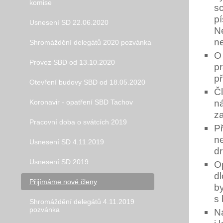
komise
sc
p
Usnesení SD 22.06.2020
Ne
ne
Shromáždění delegátů 2020 pozvánka
O
Provoz SBD od 13.10.2020
pr
př
Otevření budovy SBD od 18.05.2020
Čl
n
Koronavir - opatření SBD Tachov
za
Pracovní doba o svátcích 2019
Př
ne
Usnesení SD 4.11.2019
dr
Usnesení SD 2019
O
d
Přijímáme nové členy
b
s
Shromáždění delegátů 4.11.2019
pozvánka
N