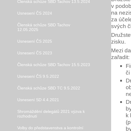
Členská schůze SBD Tachov 13.5.2024
v podob
na nezi
Usnesení ČS 2024
za účel
Členská schůze SBD Tachov
svých č
12.05.2025
Družste
zisku.
Usnesení ČS 2025
Mezi da
Usnesení ČS 2023
zařadit:
Členská schůze SBD Tachov 15.5.2023
F
č
Usnesení ČS 9.5.2022
Dr
o
Členská schůze SBD TC 9.5.2022
ne
Usnesení SD 4.4.2021
Dr
by
Shromáždění delegátů 2021 výzva k
k
rozhodnutí
(p
Volby do představenstva a kontrolní
b