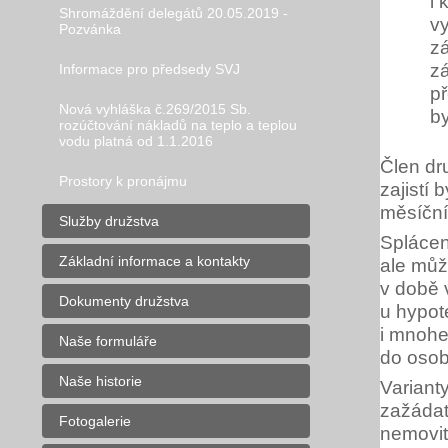
i
Shromáždění delegátů 20.05.2019 -
vy
Pozvánka
z
zá
Informace pro předsedy SVJ
p
Nová vyhláška č.269/2015 Sb.
by
rozúčtování nákladů na teplo a teplou
vodu platná od 1.1.2016
Člen dr
Prostory k pronájmu
zajistí
měsíční
Služby družstva
Splácen
Základní informace a kontakty
ale můž
v době 
Dokumenty družstva
u hypot
i mnohe
Naše formuláře
do osob
Naše historie
Variant
zažádat
Fotogalerie
nemovit