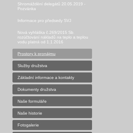
Shromáždění delegátů 20.05.2019 -
Pozvánka
Informace pro předsedy SVJ
Nová vyhláška č.269/2015 Sb.
rozúčtování nákladů na teplo a teplou
vodu platná od 1.1.2016
Prostory k pronájmu
Služby družstva
Základní informace a kontakty
Dokumenty družstva
Naše formuláře
Naše historie
Fotogalerie