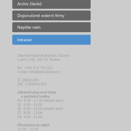
Archiv článků
Doporučené externí firmy
Napište nám
Intranet
Stavební bytové družstvo Tachov
Luční 1791, 347 01 Tachov
tel.: +420 374 751 811
e-mail: info@sbd-tachov.cz
IČ: 00041301
DIČ: CZ00041301
Základní pracovní doba
a pokladní hodiny
Po 8.00 - 17.00 (úřední den)
Út 8.00 - 14.00
St 8.00 - 16.00 (úřední den)
Čt 8.00 - 13.00
Pá 8.00 - 11.00
Přestávka na oběd:
11.30 - 12.30