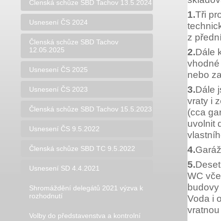
Členská schůze SBD Tachov 13.5.2024
1.
Tři pr
Usnesení ČS 2024
technic
z předn
Členská schůze SBD Tachov
12.05.2025
2.
Dále 
vhodné 
Usnesení ČS 2025
nebo za
3.
Dále 
Usnesení ČS 2023
vraty i
Členská schůze SBD Tachov 15.5.2023
(cca ga
uvolnit
Usnesení ČS 9.5.2022
vlastní
4.
Garáž
Členská schůze SBD TC 9.5.2022
5.
Deset
Usnesení SD 4.4.2021
WC včet
budovy 
Shromáždění delegátů 2021 výzva k
rozhodnutí
Voda i o
vratnou
Volby do představenstva a kontrolní