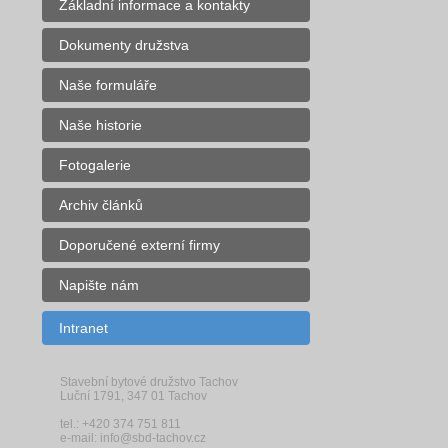
Základní informace a kontakty
Dokumenty družstva
Naše formuláře
Naše historie
Fotogalerie
Archiv článků
Doporučené externí firmy
Napište nám
Intranet
Stavební bytové družstvo Tachov
Luční 1791, 347 01 Tachov
tel.: +420 374 751 811
e-mail: info@sbd-tachov.cz