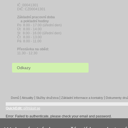
IČ: 00041301
DIČ: CZ00041301
Základní pracovní doba
a pokladní hodiny
Po 8.00 - 17.00 (úřední den)
Út 8.00 - 14.00
St 8.00 - 16.00 (úřední den)
Čt 8.00 - 13.00
Pá 8.00 - 11.00
Přestávka na oběd:
11.30 - 12.30
Odkazy
Domů
Aktuality
Služby družstva
Základní informace a kontakty
Dokumenty dru
QuickEdit:
přihlásit se
Error: Failed to authenticate, please check your email and password.