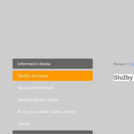
Informační deska
Navigace: »
D
Služby družstva
Služby
Správa nemovitostí
Nadstandardní služby
Komu jsou naše služby určeny
Ceník