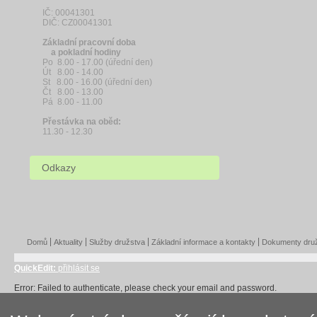
IČ: 00041301
DIČ: CZ00041301
Základní pracovní doba
a pokladní hodiny
Po 8.00 - 17.00 (úřední den)
Út 8.00 - 14.00
St 8.00 - 16.00 (úřední den)
Čt 8.00 - 13.00
Pá 8.00 - 11.00
Přestávka na oběd:
11.30 - 12.30
Odkazy
Domů
Aktuality
Služby družstva
Základní informace a kontakty
Dokumenty dru
QuickEdit:
přihlásit se
Error: Failed to authenticate, please check your email and password.