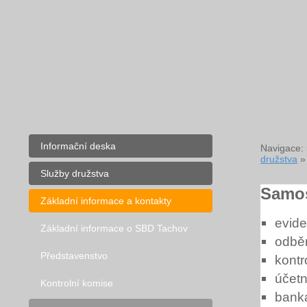
Informační deska
Navigace:
družstva
Služby družstva
Samos
Základní informace a kontakty
evid
Základní informace o SBD Tachov
odběr
Představenstvo
kontr
účetn
Kontrolní komise
bank