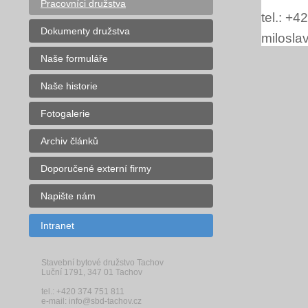
Pracovníci družstva
tel.: +
Dokumenty družstva
milosla
Naše formuláře
Naše historie
Fotogalerie
Archiv článků
Doporučené externí firmy
Napište nám
Intranet
Stavební bytové družstvo Tachov
Luční 1791, 347 01 Tachov
tel.: +420 374 751 811
e-mail: info@sbd-tachov.cz