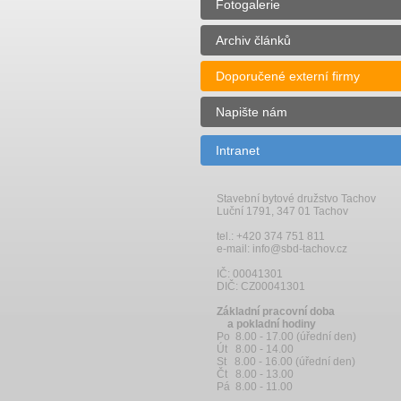
Fotogalerie
Archiv článků
Doporučené externí firmy
Napište nám
Intranet
Stavební bytové družstvo Tachov
Luční 1791, 347 01 Tachov
tel.: +420 374 751 811
e-mail: info@sbd-tachov.cz
IČ: 00041301
DIČ: CZ00041301
Základní pracovní doba
a pokladní hodiny
Po 8.00 - 17.00 (úřední den)
Út 8.00 - 14.00
St 8.00 - 16.00 (úřední den)
Čt 8.00 - 13.00
Pá 8.00 - 11.00