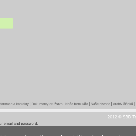
nformace a kontakty
Dokumenty družstva
Naše formuláře
Naše historie
Archiv článků
2012 © SBD T
our email and password.