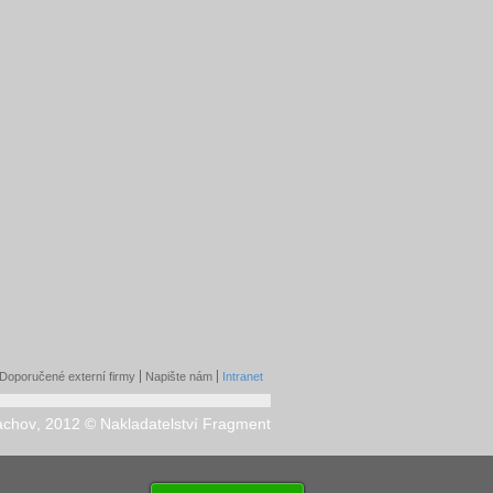
Doporučené externí firmy
Napište nám
Intranet
achov
,
2012 © Nakladatelství Fragment