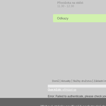
Přestávka na oběd:
11.30 - 12.30
Odkazy
Domů
Aktuality
Služby družstva
Základní i
QuickEdit:
přihlásit se
Error: Failed to authenticate, please check y