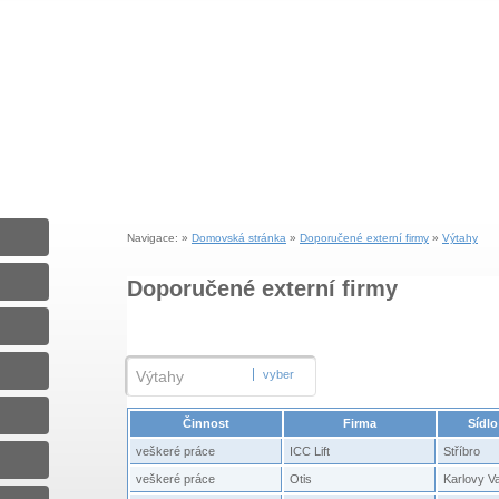
Navigace: »
Domovská stránka
»
Doporučené externí firmy
»
Výtahy
Doporučené externí firmy
Výtahy
vyber
Činnost
Firma
Sídlo
veškeré práce
ICC Lift
Stříbro
veškeré práce
Otis
Karlovy V