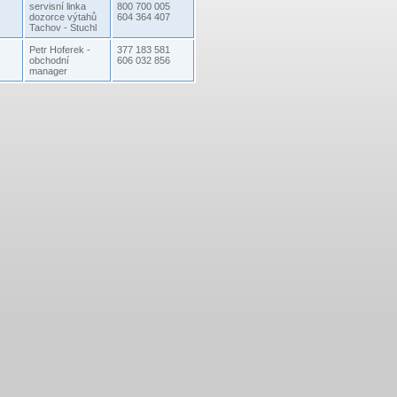
servisní linka
800 700 005
dozorce výtahů
604 364 407
Tachov - Stuchl
Petr Hoferek -
377 183 581
obchodní
606 032 856
manager