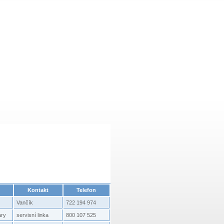
Kontakt
Telefon
Vančík
722 194 974
ary
servisní linka
800 107 525