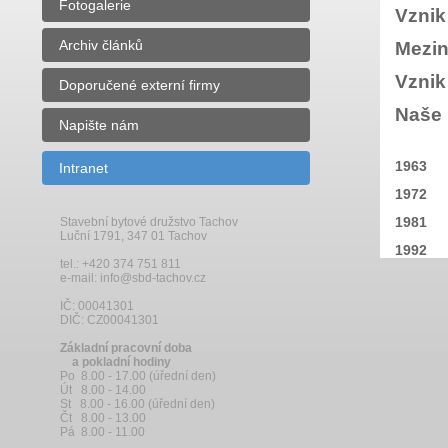
Fotogalerie
Vznik
Archiv článků
Mezin
Vznik
Doporučené externí firmy
Naše 
Napište nám
1963
Intranet
1972
1981
Stavební bytové družstvo Tachov
Luční 1791, 347 01 Tachov
1992
tel.: +420 374 751 811
e-mail: info@sbd-tachov.cz
IČ: 00041301
DIČ: CZ00041301
Základní pracovní doba
a pokladní hodiny
Po 8.00 - 17.00 (úřední den)
Út 8.00 - 14.00
St 8.00 - 16.00 (úřední den)
Čt 8.00 - 13.00
Pá 8.00 - 11.00