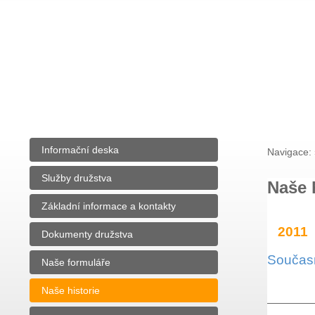
Informační deska
Navigace:
Služby družstva
Naše 
Základní informace a kontakty
2011
Dokumenty družstva
Současn
Naše formuláře
Naše historie