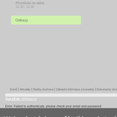
Přestávka na oběd:
11.30 - 12.30
Odkazy
Domů
Aktuality
Služby družstva
Základní informace a kontakty
Dokumenty dru
QuickEdit:
přihlásit se
Error: Failed to authenticate, please check your email and password.